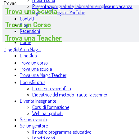
I nostri corsi
Trovaci
Presentazioni gratuite, laboratori e inglese in vacanza
Trova una Scuola
Inglese in famiglia - YouTube
Contatti
Trova un Corso
Blog
Recensioni
Trova una Teacher
Home
Area Magic
DinoClub
DinoClub
Trova un corso
Trova una scuola
Trova una Magic Teacher
Hocus&Lotus
La ricerca scientifica
L’ideatrice del metodo Traute Taeschner
Diventa Insegnante
Corsi di Formazione
Webinar gratuiti
Sei una scuola
Sei un genitore
Il nostro programma educativo
I nostri corsi