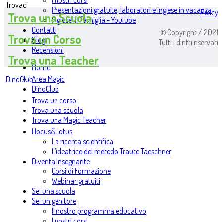
I nostri corsi
Trovaci
Presentazioni gratuite, laboratori e inglese in vacanza
Policy
Trova una Scuola
Inglese in famiglia - YouTube
Contatti
© Copyright / 2021
Trova un Corso
Blog
Tutti i diritti riservati
Recensioni
Trova una Teacher
Home
Area Magic
DinoClub
DinoClub
Trova un corso
Trova una scuola
Trova una Magic Teacher
Hocus&Lotus
La ricerca scientifica
L’ideatrice del metodo Traute Taeschner
Diventa Insegnante
Corsi di Formazione
Webinar gratuiti
Sei una scuola
Sei un genitore
Il nostro programma educativo
I nostri corsi