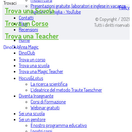
I nostri corsi
Trovaci
Presentazioni gratuite, laboratori e inglese in vacanza
Policy
Trova una Scuola
Inglese in famiglia - YouTube
Contatti
© Copyright / 2021
Trova un Corso
Blog
Tutti i diritti riservati
Recensioni
Trova una Teacher
Home
Area Magic
DinoClub
DinoClub
Trova un corso
Trova una scuola
Trova una Magic Teacher
Hocus&Lotus
La ricerca scientifica
L’ideatrice del metodo Traute Taeschner
Diventa Insegnante
Corsi di Formazione
Webinar gratuiti
Sei una scuola
Sei un genitore
Il nostro programma educativo
I nostri corsi