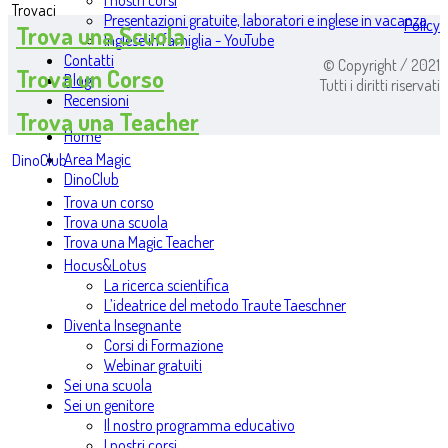
I nostri corsi
Trovaci
Presentazioni gratuite, laboratori e inglese in vacanza
Policy
Trova una Scuola
Inglese in famiglia - YouTube
Contatti
© Copyright / 2021
Trova un Corso
Blog
Tutti i diritti riservati
Recensioni
Trova una Teacher
Home
Area Magic
DinoClub
DinoClub
Trova un corso
Trova una scuola
Trova una Magic Teacher
Hocus&Lotus
La ricerca scientifica
L’ideatrice del metodo Traute Taeschner
Diventa Insegnante
Corsi di Formazione
Webinar gratuiti
Sei una scuola
Sei un genitore
Il nostro programma educativo
I nostri corsi