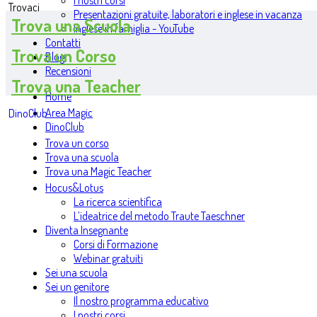
I nostri corsi
Trovaci
Presentazioni gratuite, laboratori e inglese in vacanza
Trova una Scuola
Inglese in famiglia - YouTube
Contatti
Trova un Corso
Blog
Recensioni
Trova una Teacher
Home
Area Magic
DinoClub
DinoClub
Trova un corso
Trova una scuola
Trova una Magic Teacher
Hocus&Lotus
La ricerca scientifica
L’ideatrice del metodo Traute Taeschner
Diventa Insegnante
Corsi di Formazione
Webinar gratuiti
Sei una scuola
Sei un genitore
Il nostro programma educativo
I nostri corsi