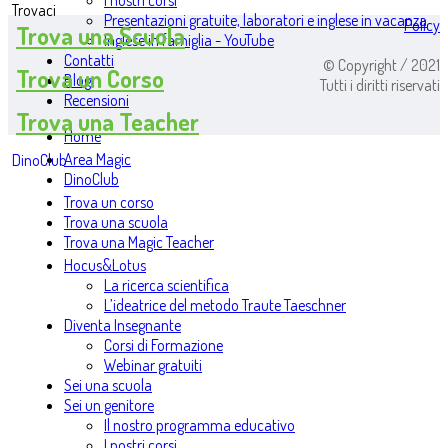
I nostri corsi
Trovaci
Presentazioni gratuite, laboratori e inglese in vacanza
Policy
Trova una Scuola
Inglese in famiglia - YouTube
Contatti
© Copyright / 2021
Trova un Corso
Blog
Tutti i diritti riservati
Recensioni
Trova una Teacher
Home
Area Magic
DinoClub
DinoClub
Trova un corso
Trova una scuola
Trova una Magic Teacher
Hocus&Lotus
La ricerca scientifica
L’ideatrice del metodo Traute Taeschner
Diventa Insegnante
Corsi di Formazione
Webinar gratuiti
Sei una scuola
Sei un genitore
Il nostro programma educativo
I nostri corsi