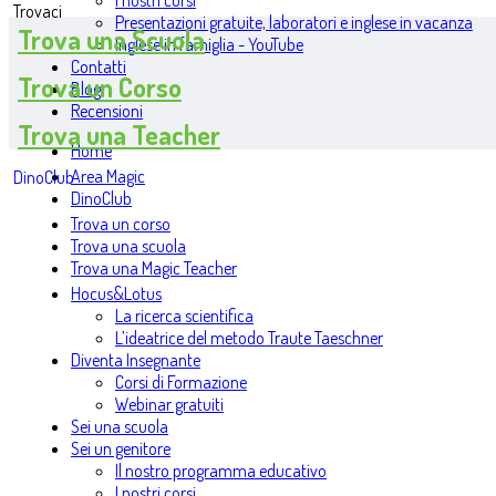
I nostri corsi
Trovaci
Presentazioni gratuite, laboratori e inglese in vacanza
Trova una Scuola
Inglese in famiglia - YouTube
Contatti
Trova un Corso
Blog
Recensioni
Trova una Teacher
Home
Area Magic
DinoClub
DinoClub
Trova un corso
Trova una scuola
Trova una Magic Teacher
Hocus&Lotus
La ricerca scientifica
L’ideatrice del metodo Traute Taeschner
Diventa Insegnante
Corsi di Formazione
Webinar gratuiti
Sei una scuola
Sei un genitore
Il nostro programma educativo
I nostri corsi