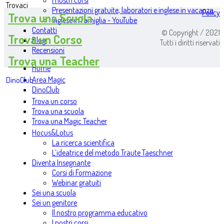
I nostri corsi
Trovaci
Presentazioni gratuite, laboratori e inglese in vacanza
Policy
Trova una Scuola
Inglese in famiglia - YouTube
Contatti
© Copyright / 2021
Trova un Corso
Blog
Tutti i diritti riservati
Recensioni
Trova una Teacher
Home
Area Magic
DinoClub
DinoClub
Trova un corso
Trova una scuola
Trova una Magic Teacher
Hocus&Lotus
La ricerca scientifica
L’ideatrice del metodo Traute Taeschner
Diventa Insegnante
Corsi di Formazione
Webinar gratuiti
Sei una scuola
Sei un genitore
Il nostro programma educativo
I nostri corsi