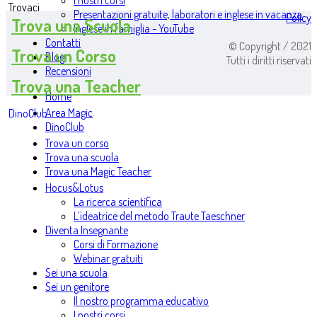
I nostri corsi
Trovaci
Presentazioni gratuite, laboratori e inglese in vacanza
Policy
Trova una Scuola
Inglese in famiglia - YouTube
Contatti
© Copyright / 2021
Trova un Corso
Blog
Tutti i diritti riservati
Recensioni
Trova una Teacher
Home
Area Magic
DinoClub
DinoClub
Trova un corso
Trova una scuola
Trova una Magic Teacher
Hocus&Lotus
La ricerca scientifica
L’ideatrice del metodo Traute Taeschner
Diventa Insegnante
Corsi di Formazione
Webinar gratuiti
Sei una scuola
Sei un genitore
Il nostro programma educativo
I nostri corsi