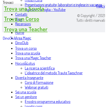
I nostri corsi
Trovaci
Presentazioni gratuite, laboratori e inglese in vacanza
Policy
Trova una Scuola
Inglese in famiglia - YouTube
Contatti
© Copyright / 2021
Trova un Corso
Blog
Tutti i diritti riservati
Recensioni
Trova una Teacher
Home
Area Magic
DinoClub
DinoClub
Trova un corso
Trova una scuola
Trova una Magic Teacher
Hocus&Lotus
La ricerca scientifica
L’ideatrice del metodo Traute Taeschner
Diventa Insegnante
Corsi di Formazione
Webinar gratuiti
Sei una scuola
Sei un genitore
Il nostro programma educativo
I nostri corsi