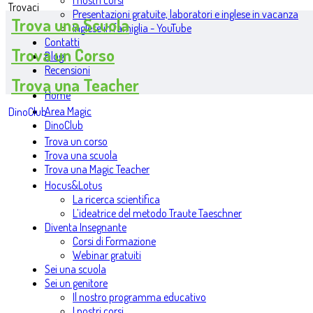
I nostri corsi
Trovaci
Presentazioni gratuite, laboratori e inglese in vacanza
Trova una Scuola
Inglese in famiglia - YouTube
Contatti
Trova un Corso
Blog
Recensioni
Trova una Teacher
Home
Area Magic
DinoClub
DinoClub
Trova un corso
Trova una scuola
Trova una Magic Teacher
Hocus&Lotus
La ricerca scientifica
L’ideatrice del metodo Traute Taeschner
Diventa Insegnante
Corsi di Formazione
Webinar gratuiti
Sei una scuola
Sei un genitore
Il nostro programma educativo
I nostri corsi