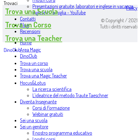
I nostri corsi
Trovaci
Presentazioni gratuite, laboratori e inglese in vacanza
Policy
Trova una Scuola
Inglese in famiglia - YouTube
Contatti
© Copyright / 2021
Trova un Corso
Blog
Tutti i diritti riservati
Recensioni
Trova una Teacher
Home
Area Magic
DinoClub
DinoClub
Trova un corso
Trova una scuola
Trova una Magic Teacher
Hocus&Lotus
La ricerca scientifica
L’ideatrice del metodo Traute Taeschner
Diventa Insegnante
Corsi di Formazione
Webinar gratuiti
Sei una scuola
Sei un genitore
Il nostro programma educativo
I nostri corsi