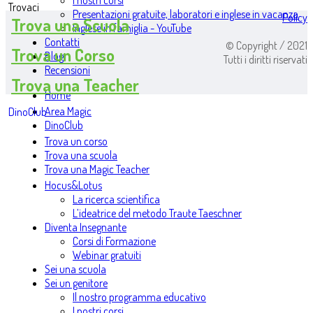
I nostri corsi
Trovaci
Presentazioni gratuite, laboratori e inglese in vacanza
Policy
Trova una Scuola
Inglese in famiglia - YouTube
Contatti
© Copyright / 2021
Trova un Corso
Blog
Tutti i diritti riservati
Recensioni
Trova una Teacher
Home
Area Magic
DinoClub
DinoClub
Trova un corso
Trova una scuola
Trova una Magic Teacher
Hocus&Lotus
La ricerca scientifica
L’ideatrice del metodo Traute Taeschner
Diventa Insegnante
Corsi di Formazione
Webinar gratuiti
Sei una scuola
Sei un genitore
Il nostro programma educativo
I nostri corsi