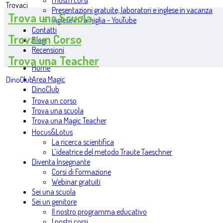
I nostri corsi
Trovaci
Presentazioni gratuite, laboratori e inglese in vacanza
Trova una Scuola
Inglese in famiglia - YouTube
Contatti
Trova un Corso
Blog
Recensioni
Trova una Teacher
Home
Area Magic
DinoClub
DinoClub
Trova un corso
Trova una scuola
Trova una Magic Teacher
Hocus&Lotus
La ricerca scientifica
L’ideatrice del metodo Traute Taeschner
Diventa Insegnante
Corsi di Formazione
Webinar gratuiti
Sei una scuola
Sei un genitore
Il nostro programma educativo
I nostri corsi