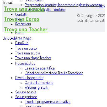
I nostri corsi
Trovaci
Presentazioni gratuite, laboratori e inglese in vacanza
Policy
Trova una Scuola
Inglese in famiglia - YouTube
Contatti
© Copyright / 2021
Trova un Corso
Blog
Tutti i diritti riservati
Recensioni
Trova una Teacher
Home
Area Magic
DinoClub
DinoClub
Trova un corso
Trova una scuola
Trova una Magic Teacher
Hocus&Lotus
La ricerca scientifica
L’ideatrice del metodo Traute Taeschner
Diventa Insegnante
Corsi di Formazione
Webinar gratuiti
Sei una scuola
Sei un genitore
Il nostro programma educativo
I nostri corsi