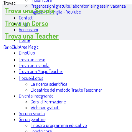
I nostri corsi
Trovaci
Presentazioni gratuite, laboratori e inglese in vacanza
Trova una Scuola
Inglese in famiglia - YouTube
Contatti
Trova un Corso
Blog
Recensioni
Trova una Teacher
Home
Area Magic
DinoClub
DinoClub
Trova un corso
Trova una scuola
Trova una Magic Teacher
Hocus&Lotus
La ricerca scientifica
L’ideatrice del metodo Traute Taeschner
Diventa Insegnante
Corsi di Formazione
Webinar gratuiti
Sei una scuola
Sei un genitore
Il nostro programma educativo
I nostri corsi