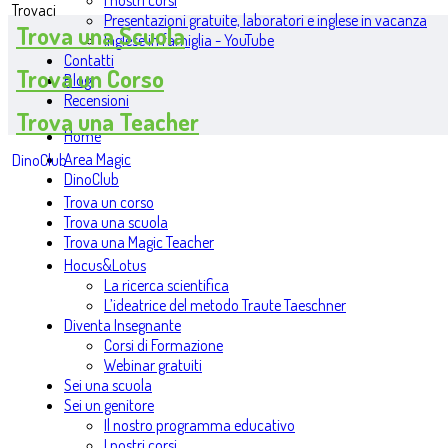
I nostri corsi
Trovaci
Presentazioni gratuite, laboratori e inglese in vacanza
Trova una Scuola
Inglese in famiglia - YouTube
Contatti
Trova un Corso
Blog
Recensioni
Trova una Teacher
Home
Area Magic
DinoClub
DinoClub
Trova un corso
Trova una scuola
Trova una Magic Teacher
Hocus&Lotus
La ricerca scientifica
L’ideatrice del metodo Traute Taeschner
Diventa Insegnante
Corsi di Formazione
Webinar gratuiti
Sei una scuola
Sei un genitore
Il nostro programma educativo
I nostri corsi