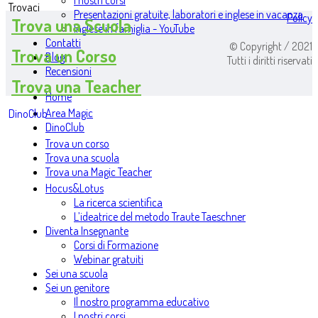
I nostri corsi
Trovaci
Presentazioni gratuite, laboratori e inglese in vacanza
Policy
Trova una Scuola
Inglese in famiglia - YouTube
Contatti
© Copyright / 2021
Trova un Corso
Blog
Tutti i diritti riservati
Recensioni
Trova una Teacher
Home
Area Magic
DinoClub
DinoClub
Trova un corso
Trova una scuola
Trova una Magic Teacher
Hocus&Lotus
La ricerca scientifica
L’ideatrice del metodo Traute Taeschner
Diventa Insegnante
Corsi di Formazione
Webinar gratuiti
Sei una scuola
Sei un genitore
Il nostro programma educativo
I nostri corsi