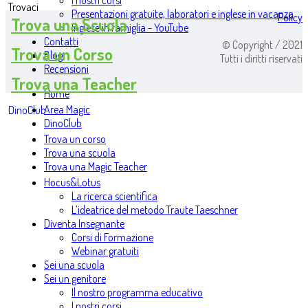
I nostri corsi
Trovaci
Presentazioni gratuite, laboratori e inglese in vacanza
Policy
Trova una Scuola
Inglese in famiglia - YouTube
Contatti
© Copyright / 2021
Trova un Corso
Blog
Tutti i diritti riservati
Recensioni
Trova una Teacher
Home
Area Magic
DinoClub
DinoClub
Trova un corso
Trova una scuola
Trova una Magic Teacher
Hocus&Lotus
La ricerca scientifica
L’ideatrice del metodo Traute Taeschner
Diventa Insegnante
Corsi di Formazione
Webinar gratuiti
Sei una scuola
Sei un genitore
Il nostro programma educativo
I nostri corsi