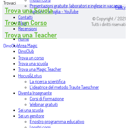
I nostri corsi
Trovaci
Presentazioni gratuite, laboratori e inglese in vacanza
Policy
Trova una Scuola
Inglese in famiglia - YouTube
Contatti
© Copyright / 2021
Trova un Corso
Blog
Tutti i diritti riservati
Recensioni
Trova una Teacher
Home
Area Magic
DinoClub
DinoClub
Trova un corso
Trova una scuola
Trova una Magic Teacher
Hocus&Lotus
La ricerca scientifica
L’ideatrice del metodo Traute Taeschner
Diventa Insegnante
Corsi di Formazione
Webinar gratuiti
Sei una scuola
Sei un genitore
Il nostro programma educativo
I nostri corsi