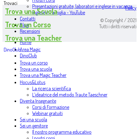
I nostri corsi
Trovaci
Presentazioni gratuite, laboratori e inglese in vacanza
Policy
Trova una Scuola
Inglese in famiglia - YouTube
Contatti
© Copyright / 2021
Trova un Corso
Blog
Tutti i diritti riservati
Recensioni
Trova una Teacher
Home
Area Magic
DinoClub
DinoClub
Trova un corso
Trova una scuola
Trova una Magic Teacher
Hocus&Lotus
La ricerca scientifica
L’ideatrice del metodo Traute Taeschner
Diventa Insegnante
Corsi di Formazione
Webinar gratuiti
Sei una scuola
Sei un genitore
Il nostro programma educativo
I nostri corsi