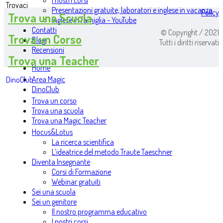
I nostri corsi
Trovaci
Presentazioni gratuite, laboratori e inglese in vacanza
Policy
Trova una Scuola
Inglese in famiglia - YouTube
Contatti
© Copyright / 2021
Trova un Corso
Blog
Tutti i diritti riservati
Recensioni
Trova una Teacher
Home
Area Magic
DinoClub
DinoClub
Trova un corso
Trova una scuola
Trova una Magic Teacher
Hocus&Lotus
La ricerca scientifica
L’ideatrice del metodo Traute Taeschner
Diventa Insegnante
Corsi di Formazione
Webinar gratuiti
Sei una scuola
Sei un genitore
Il nostro programma educativo
I nostri corsi