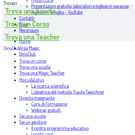
I nostri corsi
Trovaci
Presentazioni gratuite, laboratori e inglese in vacanza
Trova una Scuola
Inglese in famiglia - YouTube
Contatti
Trova un Corso
Blog
Recensioni
Trova una Teacher
Home
Area Magic
DinoClub
DinoClub
Trova un corso
Trova una scuola
Trova una Magic Teacher
Hocus&Lotus
La ricerca scientifica
L’ideatrice del metodo Traute Taeschner
Diventa Insegnante
Corsi di Formazione
Webinar gratuiti
Sei una scuola
Sei un genitore
Il nostro programma educativo
I nostri corsi