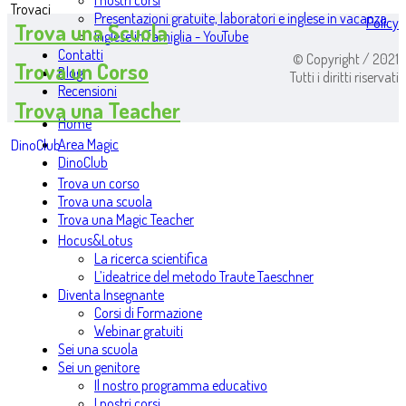
I nostri corsi
Trovaci
Presentazioni gratuite, laboratori e inglese in vacanza
Policy
Trova una Scuola
Inglese in famiglia - YouTube
Contatti
© Copyright / 2021
Trova un Corso
Blog
Tutti i diritti riservati
Recensioni
Trova una Teacher
Home
Area Magic
DinoClub
DinoClub
Trova un corso
Trova una scuola
Trova una Magic Teacher
Hocus&Lotus
La ricerca scientifica
L’ideatrice del metodo Traute Taeschner
Diventa Insegnante
Corsi di Formazione
Webinar gratuiti
Sei una scuola
Sei un genitore
Il nostro programma educativo
I nostri corsi