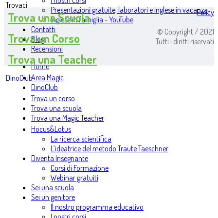
I nostri corsi
Trovaci
Presentazioni gratuite, laboratori e inglese in vacanza
Policy
Trova una Scuola
Inglese in famiglia - YouTube
Contatti
© Copyright / 2021
Trova un Corso
Blog
Tutti i diritti riservati
Recensioni
Trova una Teacher
Home
Area Magic
DinoClub
DinoClub
Trova un corso
Trova una scuola
Trova una Magic Teacher
Hocus&Lotus
La ricerca scientifica
L’ideatrice del metodo Traute Taeschner
Diventa Insegnante
Corsi di Formazione
Webinar gratuiti
Sei una scuola
Sei un genitore
Il nostro programma educativo
I nostri corsi