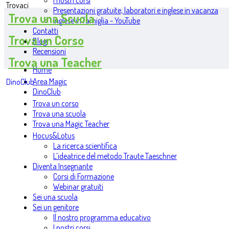
I nostri corsi
Trovaci
Presentazioni gratuite, laboratori e inglese in vacanza
Trova una Scuola
Inglese in famiglia - YouTube
Contatti
Trova un Corso
Blog
Recensioni
Trova una Teacher
Home
Area Magic
DinoClub
DinoClub
Trova un corso
Trova una scuola
Trova una Magic Teacher
Hocus&Lotus
La ricerca scientifica
L’ideatrice del metodo Traute Taeschner
Diventa Insegnante
Corsi di Formazione
Webinar gratuiti
Sei una scuola
Sei un genitore
Il nostro programma educativo
I nostri corsi