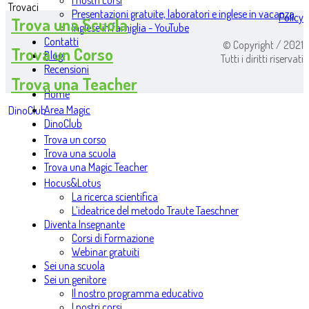
I nostri corsi
Trovaci
Presentazioni gratuite, laboratori e inglese in vacanza
Policy
Trova una Scuola
Inglese in famiglia - YouTube
Contatti
© Copyright / 2021
Trova un Corso
Blog
Tutti i diritti riservati
Recensioni
Trova una Teacher
Home
Area Magic
DinoClub
DinoClub
Trova un corso
Trova una scuola
Trova una Magic Teacher
Hocus&Lotus
La ricerca scientifica
L’ideatrice del metodo Traute Taeschner
Diventa Insegnante
Corsi di Formazione
Webinar gratuiti
Sei una scuola
Sei un genitore
Il nostro programma educativo
I nostri corsi