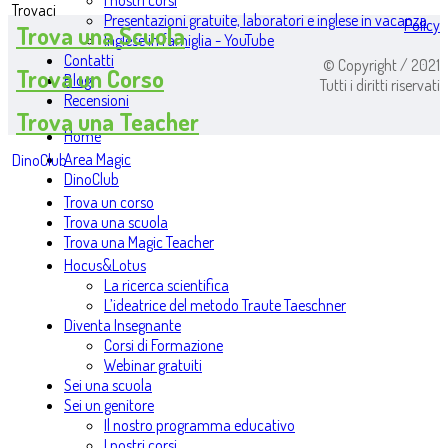
I nostri corsi
Trovaci
Presentazioni gratuite, laboratori e inglese in vacanza
Policy
Trova una Scuola
Inglese in famiglia - YouTube
Contatti
© Copyright / 2021
Trova un Corso
Blog
Tutti i diritti riservati
Recensioni
Trova una Teacher
Home
Area Magic
DinoClub
DinoClub
Trova un corso
Trova una scuola
Trova una Magic Teacher
Hocus&Lotus
La ricerca scientifica
L’ideatrice del metodo Traute Taeschner
Diventa Insegnante
Corsi di Formazione
Webinar gratuiti
Sei una scuola
Sei un genitore
Il nostro programma educativo
I nostri corsi