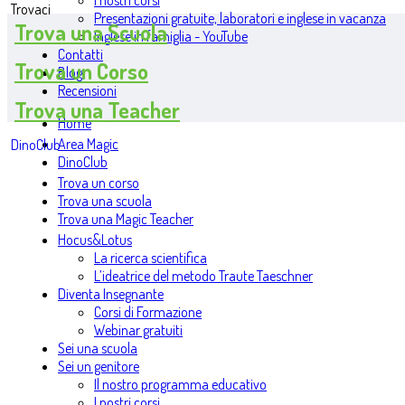
I nostri corsi
Trovaci
Presentazioni gratuite, laboratori e inglese in vacanza
Trova una Scuola
Inglese in famiglia - YouTube
Contatti
Trova un Corso
Blog
Recensioni
Trova una Teacher
Home
Area Magic
DinoClub
DinoClub
Trova un corso
Trova una scuola
Trova una Magic Teacher
Hocus&Lotus
La ricerca scientifica
L’ideatrice del metodo Traute Taeschner
Diventa Insegnante
Corsi di Formazione
Webinar gratuiti
Sei una scuola
Sei un genitore
Il nostro programma educativo
I nostri corsi