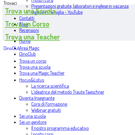
I nostri corsi
Trovaci
Presentazioni gratuite, laboratori e inglese in vacanza
Trova una Scuola
Inglese in famiglia - YouTube
Contatti
Trova un Corso
Blog
Recensioni
Trova una Teacher
Home
Area Magic
DinoClub
DinoClub
Trova un corso
Trova una scuola
Trova una Magic Teacher
Hocus&Lotus
La ricerca scientifica
L’ideatrice del metodo Traute Taeschner
Diventa Insegnante
Corsi di Formazione
Webinar gratuiti
Sei una scuola
Sei un genitore
Il nostro programma educativo
I nostri corsi