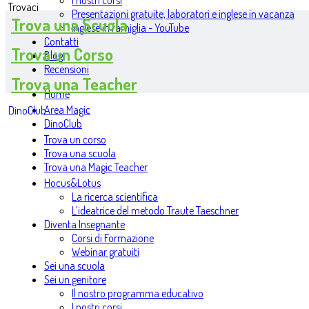
I nostri corsi
Trovaci
Presentazioni gratuite, laboratori e inglese in vacanza
Trova una Scuola
Inglese in famiglia - YouTube
Contatti
Trova un Corso
Blog
Recensioni
Trova una Teacher
Home
Area Magic
DinoClub
DinoClub
Trova un corso
Trova una scuola
Trova una Magic Teacher
Hocus&Lotus
La ricerca scientifica
L’ideatrice del metodo Traute Taeschner
Diventa Insegnante
Corsi di Formazione
Webinar gratuiti
Sei una scuola
Sei un genitore
Il nostro programma educativo
I nostri corsi