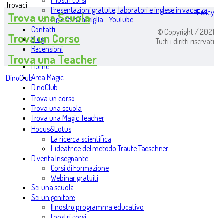
I nostri corsi
Trovaci
Presentazioni gratuite, laboratori e inglese in vacanza
Policy
Trova una Scuola
Inglese in famiglia - YouTube
Contatti
© Copyright / 2021
Trova un Corso
Blog
Tutti i diritti riservati
Recensioni
Trova una Teacher
Home
Area Magic
DinoClub
DinoClub
Trova un corso
Trova una scuola
Trova una Magic Teacher
Hocus&Lotus
La ricerca scientifica
L’ideatrice del metodo Traute Taeschner
Diventa Insegnante
Corsi di Formazione
Webinar gratuiti
Sei una scuola
Sei un genitore
Il nostro programma educativo
I nostri corsi