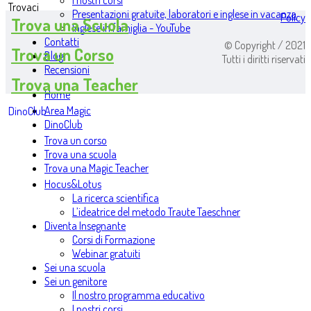
I nostri corsi
Trovaci
Presentazioni gratuite, laboratori e inglese in vacanza
Policy
Trova una Scuola
Inglese in famiglia - YouTube
Contatti
© Copyright / 2021
Trova un Corso
Blog
Tutti i diritti riservati
Recensioni
Trova una Teacher
Home
Area Magic
DinoClub
DinoClub
Trova un corso
Trova una scuola
Trova una Magic Teacher
Hocus&Lotus
La ricerca scientifica
L’ideatrice del metodo Traute Taeschner
Diventa Insegnante
Corsi di Formazione
Webinar gratuiti
Sei una scuola
Sei un genitore
Il nostro programma educativo
I nostri corsi