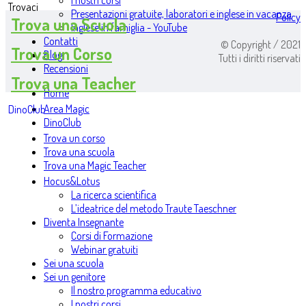
I nostri corsi
Trovaci
Presentazioni gratuite, laboratori e inglese in vacanza
Policy
Trova una Scuola
Inglese in famiglia - YouTube
Contatti
© Copyright / 2021
Trova un Corso
Blog
Tutti i diritti riservati
Recensioni
Trova una Teacher
Home
Area Magic
DinoClub
DinoClub
Trova un corso
Trova una scuola
Trova una Magic Teacher
Hocus&Lotus
La ricerca scientifica
L’ideatrice del metodo Traute Taeschner
Diventa Insegnante
Corsi di Formazione
Webinar gratuiti
Sei una scuola
Sei un genitore
Il nostro programma educativo
I nostri corsi