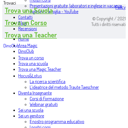
I nostri corsi
Trovaci
Presentazioni gratuite, laboratori e inglese in vacanza
Policy
Trova una Scuola
Inglese in famiglia - YouTube
Contatti
© Copyright / 2021
Trova un Corso
Blog
Tutti i diritti riservati
Recensioni
Trova una Teacher
Home
Area Magic
DinoClub
DinoClub
Trova un corso
Trova una scuola
Trova una Magic Teacher
Hocus&Lotus
La ricerca scientifica
L’ideatrice del metodo Traute Taeschner
Diventa Insegnante
Corsi di Formazione
Webinar gratuiti
Sei una scuola
Sei un genitore
Il nostro programma educativo
I nostri corsi