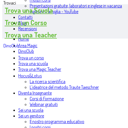
I nostri corsi
Trovaci
Presentazioni gratuite, laboratori e inglese in vacanza
Trova una Scuola
Inglese in famiglia - YouTube
Contatti
Trova un Corso
Blog
Recensioni
Trova una Teacher
Home
Area Magic
DinoClub
DinoClub
Trova un corso
Trova una scuola
Trova una Magic Teacher
Hocus&Lotus
La ricerca scientifica
L’ideatrice del metodo Traute Taeschner
Diventa Insegnante
Corsi di Formazione
Webinar gratuiti
Sei una scuola
Sei un genitore
Il nostro programma educativo
I nostri corsi