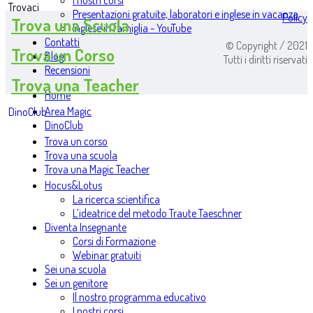
I nostri corsi
Trovaci
Presentazioni gratuite, laboratori e inglese in vacanza
Policy
Trova una Scuola
Inglese in famiglia - YouTube
Contatti
© Copyright / 2021
Trova un Corso
Blog
Tutti i diritti riservati
Recensioni
Trova una Teacher
Home
Area Magic
DinoClub
DinoClub
Trova un corso
Trova una scuola
Trova una Magic Teacher
Hocus&Lotus
La ricerca scientifica
L’ideatrice del metodo Traute Taeschner
Diventa Insegnante
Corsi di Formazione
Webinar gratuiti
Sei una scuola
Sei un genitore
Il nostro programma educativo
I nostri corsi