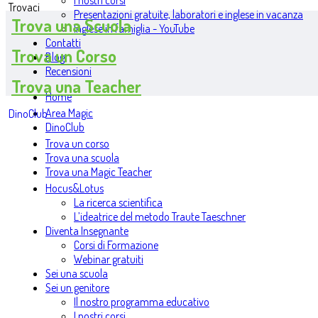
I nostri corsi
Trovaci
Presentazioni gratuite, laboratori e inglese in vacanza
Trova una Scuola
Inglese in famiglia - YouTube
Contatti
Trova un Corso
Blog
Recensioni
Trova una Teacher
Home
Area Magic
DinoClub
DinoClub
Trova un corso
Trova una scuola
Trova una Magic Teacher
Hocus&Lotus
La ricerca scientifica
L’ideatrice del metodo Traute Taeschner
Diventa Insegnante
Corsi di Formazione
Webinar gratuiti
Sei una scuola
Sei un genitore
Il nostro programma educativo
I nostri corsi