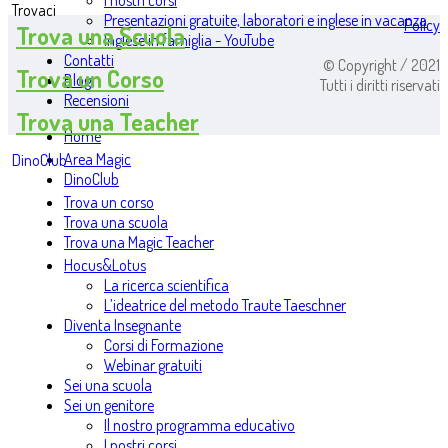
I nostri corsi
Trovaci
Presentazioni gratuite, laboratori e inglese in vacanza
Policy
Trova una Scuola
Inglese in famiglia - YouTube
Contatti
© Copyright / 2021
Trova un Corso
Blog
Tutti i diritti riservati
Recensioni
Trova una Teacher
Home
Area Magic
DinoClub
DinoClub
Trova un corso
Trova una scuola
Trova una Magic Teacher
Hocus&Lotus
La ricerca scientifica
L’ideatrice del metodo Traute Taeschner
Diventa Insegnante
Corsi di Formazione
Webinar gratuiti
Sei una scuola
Sei un genitore
Il nostro programma educativo
I nostri corsi