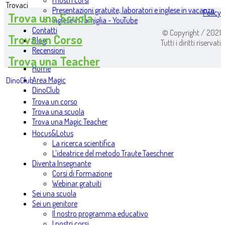
I nostri corsi
Trovaci
Presentazioni gratuite, laboratori e inglese in vacanza
Policy
Trova una Scuola
Inglese in famiglia - YouTube
Contatti
© Copyright / 2021
Trova un Corso
Blog
Tutti i diritti riservati
Recensioni
Trova una Teacher
Home
Area Magic
DinoClub
DinoClub
Trova un corso
Trova una scuola
Trova una Magic Teacher
Hocus&Lotus
La ricerca scientifica
L’ideatrice del metodo Traute Taeschner
Diventa Insegnante
Corsi di Formazione
Webinar gratuiti
Sei una scuola
Sei un genitore
Il nostro programma educativo
I nostri corsi