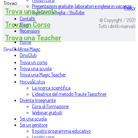
I nostri corsi
Trovaci
Presentazioni gratuite, laboratori e inglese in vacanza
Policy
Trova una Scuola
Inglese in famiglia - YouTube
Contatti
© Copyright / 2021
Trova un Corso
Blog
Tutti i diritti riservati
Recensioni
Trova una Teacher
Home
Area Magic
DinoClub
DinoClub
Trova un corso
Trova una scuola
Trova una Magic Teacher
Hocus&Lotus
La ricerca scientifica
L’ideatrice del metodo Traute Taeschner
Diventa Insegnante
Corsi di Formazione
Webinar gratuiti
Sei una scuola
Sei un genitore
Il nostro programma educativo
I nostri corsi