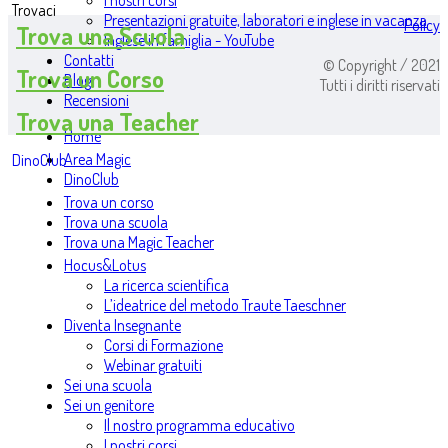
I nostri corsi
Trovaci
Presentazioni gratuite, laboratori e inglese in vacanza
Policy
Trova una Scuola
Inglese in famiglia - YouTube
Contatti
© Copyright / 2021
Trova un Corso
Blog
Tutti i diritti riservati
Recensioni
Trova una Teacher
Home
Area Magic
DinoClub
DinoClub
Trova un corso
Trova una scuola
Trova una Magic Teacher
Hocus&Lotus
La ricerca scientifica
L’ideatrice del metodo Traute Taeschner
Diventa Insegnante
Corsi di Formazione
Webinar gratuiti
Sei una scuola
Sei un genitore
Il nostro programma educativo
I nostri corsi