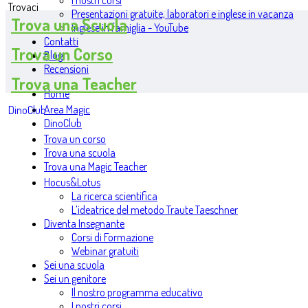
I nostri corsi
Trovaci
Presentazioni gratuite, laboratori e inglese in vacanza
Trova una Scuola
Inglese in famiglia - YouTube
Contatti
Trova un Corso
Blog
Recensioni
Trova una Teacher
Home
Area Magic
DinoClub
DinoClub
Trova un corso
Trova una scuola
Trova una Magic Teacher
Hocus&Lotus
La ricerca scientifica
L’ideatrice del metodo Traute Taeschner
Diventa Insegnante
Corsi di Formazione
Webinar gratuiti
Sei una scuola
Sei un genitore
Il nostro programma educativo
I nostri corsi