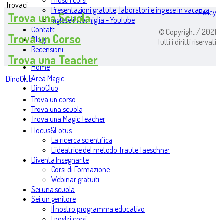
I nostri corsi
Trovaci
Presentazioni gratuite, laboratori e inglese in vacanza
Policy
Trova una Scuola
Inglese in famiglia - YouTube
Contatti
© Copyright / 2021
Trova un Corso
Blog
Tutti i diritti riservati
Recensioni
Trova una Teacher
Home
Area Magic
DinoClub
DinoClub
Trova un corso
Trova una scuola
Trova una Magic Teacher
Hocus&Lotus
La ricerca scientifica
L’ideatrice del metodo Traute Taeschner
Diventa Insegnante
Corsi di Formazione
Webinar gratuiti
Sei una scuola
Sei un genitore
Il nostro programma educativo
I nostri corsi