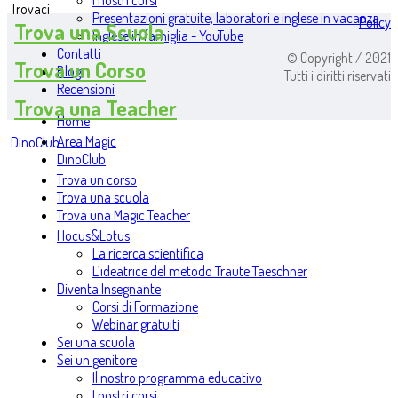
I nostri corsi
Trovaci
Presentazioni gratuite, laboratori e inglese in vacanza
Policy
Trova una Scuola
Inglese in famiglia - YouTube
Contatti
© Copyright / 2021
Trova un Corso
Blog
Tutti i diritti riservati
Recensioni
Trova una Teacher
Home
Area Magic
DinoClub
DinoClub
Trova un corso
Trova una scuola
Trova una Magic Teacher
Hocus&Lotus
La ricerca scientifica
L’ideatrice del metodo Traute Taeschner
Diventa Insegnante
Corsi di Formazione
Webinar gratuiti
Sei una scuola
Sei un genitore
Il nostro programma educativo
I nostri corsi