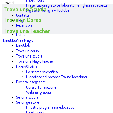
I nostri corsi
Trovaci
Presentazioni gratuite, laboratori e inglese in vacanza
Trova una Scuola
Inglese in famiglia - YouTube
Contatti
Trova un Corso
Blog
Recensioni
Trova una Teacher
Home
Area Magic
DinoClub
DinoClub
Trova un corso
Trova una scuola
Trova una Magic Teacher
Hocus&Lotus
La ricerca scientifica
L’ideatrice del metodo Traute Taeschner
Diventa Insegnante
Corsi di Formazione
Webinar gratuiti
Sei una scuola
Sei un genitore
Il nostro programma educativo
I nostri corsi