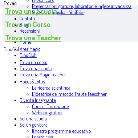
I nostri corsi
Trovaci
Presentazioni gratuite, laboratori e inglese in vacanza
Trova una Scuola
Inglese in famiglia - YouTube
Contatti
Trova un Corso
Blog
Recensioni
Trova una Teacher
Home
Area Magic
DinoClub
DinoClub
Trova un corso
Trova una scuola
Trova una Magic Teacher
Hocus&Lotus
La ricerca scientifica
L’ideatrice del metodo Traute Taeschner
Diventa Insegnante
Corsi di Formazione
Webinar gratuiti
Sei una scuola
Sei un genitore
Il nostro programma educativo
I nostri corsi