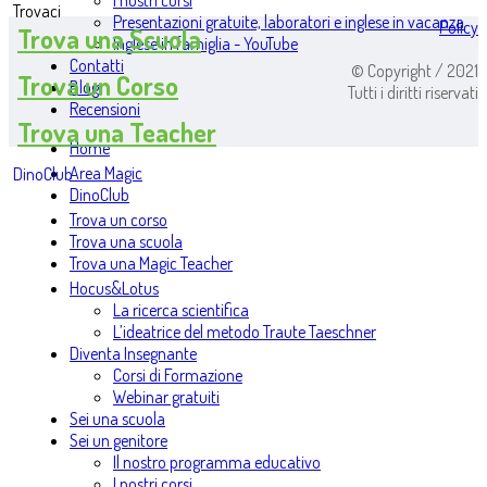
I nostri corsi
Trovaci
Presentazioni gratuite, laboratori e inglese in vacanza
Policy
Trova una Scuola
Inglese in famiglia - YouTube
Contatti
© Copyright / 2021
Trova un Corso
Blog
Tutti i diritti riservati
Recensioni
Trova una Teacher
Home
Area Magic
DinoClub
DinoClub
Trova un corso
Trova una scuola
Trova una Magic Teacher
Hocus&Lotus
La ricerca scientifica
L’ideatrice del metodo Traute Taeschner
Diventa Insegnante
Corsi di Formazione
Webinar gratuiti
Sei una scuola
Sei un genitore
Il nostro programma educativo
I nostri corsi