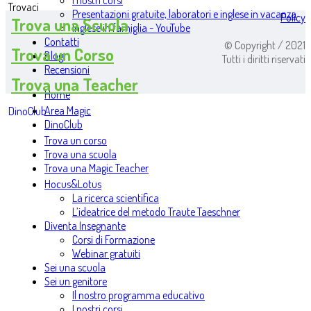
I nostri corsi
Trovaci
Presentazioni gratuite, laboratori e inglese in vacanza
Policy
Trova una Scuola
Inglese in famiglia - YouTube
Contatti
© Copyright / 2021
Trova un Corso
Blog
Tutti i diritti riservati
Recensioni
Trova una Teacher
Home
Area Magic
DinoClub
DinoClub
Trova un corso
Trova una scuola
Trova una Magic Teacher
Hocus&Lotus
La ricerca scientifica
L’ideatrice del metodo Traute Taeschner
Diventa Insegnante
Corsi di Formazione
Webinar gratuiti
Sei una scuola
Sei un genitore
Il nostro programma educativo
I nostri corsi