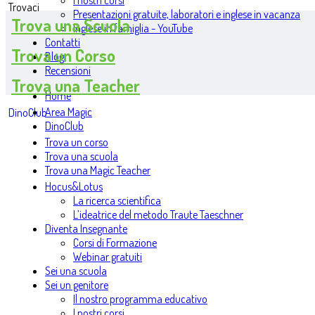
I nostri corsi
Trovaci
Presentazioni gratuite, laboratori e inglese in vacanza
Trova una Scuola
Inglese in famiglia - YouTube
Contatti
Trova un Corso
Blog
Recensioni
Trova una Teacher
Home
Area Magic
DinoClub
DinoClub
Trova un corso
Trova una scuola
Trova una Magic Teacher
Hocus&Lotus
La ricerca scientifica
L’ideatrice del metodo Traute Taeschner
Diventa Insegnante
Corsi di Formazione
Webinar gratuiti
Sei una scuola
Sei un genitore
Il nostro programma educativo
I nostri corsi